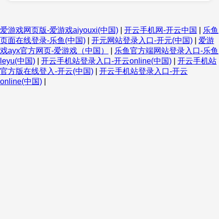
爱游戏网页版-爱游戏aiyouxi(中国)
|
开云手机网-开云中国
|
乐鱼
页面在线登录-乐鱼(中国)
|
开元网站登录入口-开元(中国)
|
爱游
戏ayx官方网页-爱游戏（中国）
|
乐鱼官方端网站登录入口-乐鱼
leyu(中国)
|
开云手机站登录入口-开云online(中国)
|
开云手机站
官方版在线登入-开云(中国)
|
开云手机站登录入口-开云
online(中国)
|