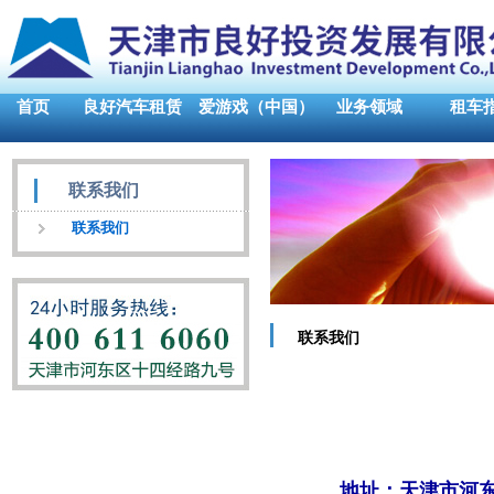
首页
良好汽车租赁
爱游戏（中国）
业务领域
租车
联系我们
联系我们
联系我们
地址：天津市河东