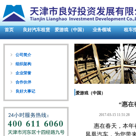
首页
良好汽车租赁
爱游戏（中国）
业务领域
租车
公司简介
组织架构
企业荣誉
合作伙伴
良好大事记
爱游戏（中国）
“惠在
2017-03-15 11:51:28
惠在春天，本年
凤凰汽车，为您带