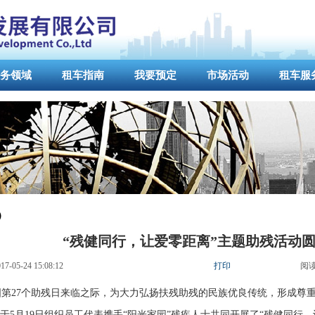
务领域
租车指南
我要预定
市场活动
租车服
）
“残健同行，让爱零距离”主题助残活动
17-05-24 15:08:12
打印
阅
国第
个助残日来临之际，为大力弘扬扶残助残的民族优良传统，形成尊
27
于
月
日组织员工代表携手
阳光家园
残疾人士共同开展了
残健同行，
5
19
“
”
“