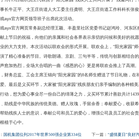
理事长牛正平、大王庄街道人大工委主任龚明、大王庄街道工作科科长张俊
戏ayx官方网页领导班子出席此次活动。
ayx官方网页常务副总经理王颖、丰盈里社区党委书记赵鸿玲、河东区
献上节日的祝福，向他们的亲属和社会各界表示亲切的问候和美好的祝愿
业的大力支持。本次活动以联欢会的形式开展。联欢会上，
阳光家园
师
“
”
演了精心准备的节目。诗歌朗诵、京剧、三句半等，传统与创新相结合的
声愈加热烈，全场大合唱的一曲《感恩的心》更是将联欢会推上了高潮。随
，财务总监、工会主席王锦向
阳光家园
的
名师生赠送了节日礼物，在
“
”
8
爱。最后是义买环节，大家被
阳光家园
残疾朋友们亲手编制的各种精美
“
”
行动，想为爱心事业尽一份自己的绵薄之力，义买环节累计善款共计
1439
助残是中华民族的传统美德。赠人玫瑰，手留余香；奉献爱心，收获希
帮助残疾人士的意识，奉献公司和员工的爱心，增强公司及员工的社会责
根植于心中。
：
国机集团位列2017年世界500强企业第334位
下一篇：
“盛情夏日”良好