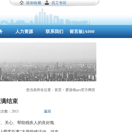
添加收藏
员工专区
务
人力资源
联系我们
留言板[A0003_2]
您当前所在位置：
首页
>
爱游戏ayx官方网页
圆满结束
读次数：
2915
返回
重、关心、帮助残疾人的良好氛
让爱零距离
主题助残活动。河东
”