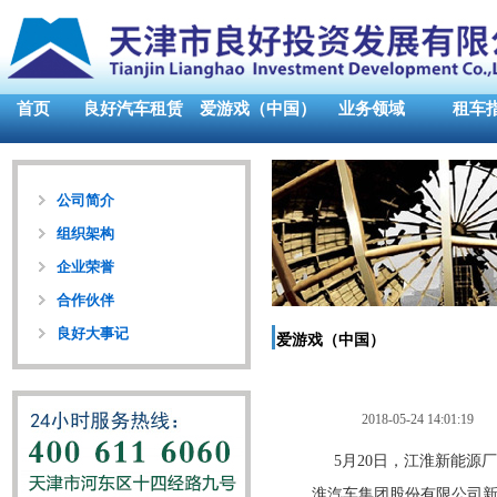
首页
良好汽车租赁
爱游戏（中国）
业务领域
租车
公司简介
组织架构
企业荣誉
合作伙伴
良好大事记
爱游戏（中国）
2018-05-24 14:01:19
5
月
20
日，江淮新能源厂
淮汽车集团股份有限公司