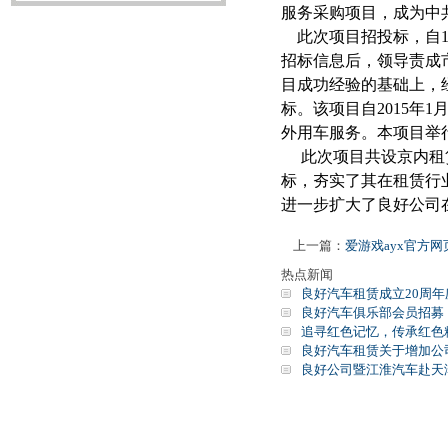
服务采购项目，成为中
此次项目招投标，自
招标信息后，领导责成
目成功经验的基础上，
标。该项目自
2015
年
1
外用车服务。本项目举
此次项目共设京内租
标，夯实了其在租赁行
进一步扩大了良好公司
上一篇：
爱游戏ayx官方网
热点新闻
良好汽车租赁成立20周
良好汽车俱乐部会员招募
追寻红色记忆，传承红色
良好汽车租赁关于增加公
良好公司暨江淮汽车赴天